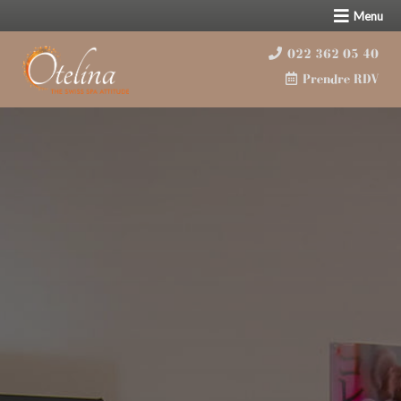
Menu
022 362 05 40
Prendre RDV