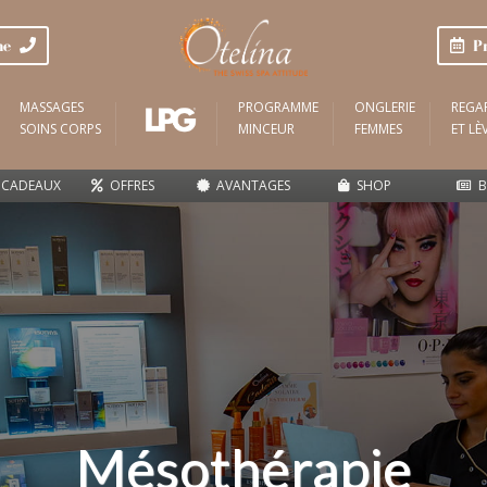
one
Pr
MASSAGES
PROGRAMME
ONGLERIE
REGA
SOINS CORPS
MINCEUR
FEMMES
ET LÈ
CADEAUX
OFFRES
AVANTAGES
SHOP
B
Mésothérapie