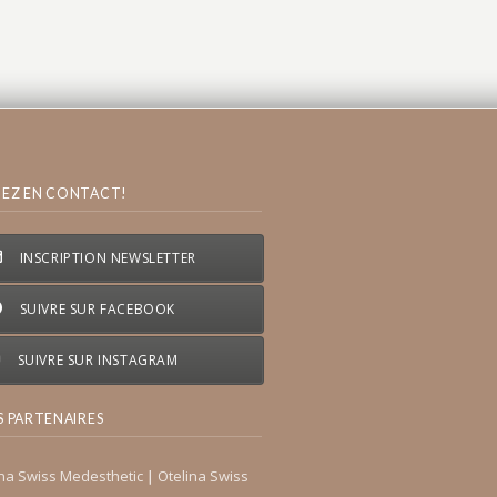
TEZ EN CONTACT!
INSCRIPTION NEWSLETTER
SUIVRE SUR FACEBOOK
SUIVRE SUR INSTAGRAM
S PARTENAIRES
ina Swiss Medesthetic
∣
Otelina Swiss