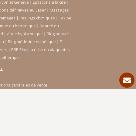
Nyon et Genève
∣
Épilations à la cire
∣
tions définitives au Laser
∣
Massages
gommages
∣
Peelings chimiques
∣
Toxine
lique ou botulinique
∣
Beauté du
rd
∣
Acide hyaluronique
∣
Blog beauté
ina
∣
Blog médecine esthétique
∣
Fils
eurs
∣
PRP Plasma riche en plaquettes
sothérapie
AL
itions générales de vente
ons légales de confidentialité
Powered by
ProGest SA