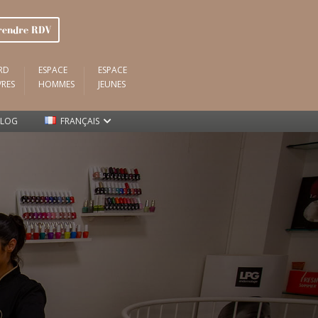
endre RDV
RD
ESPACE
ESPACE
VRES
HOMMES
JEUNES
LOG
FRANÇAIS