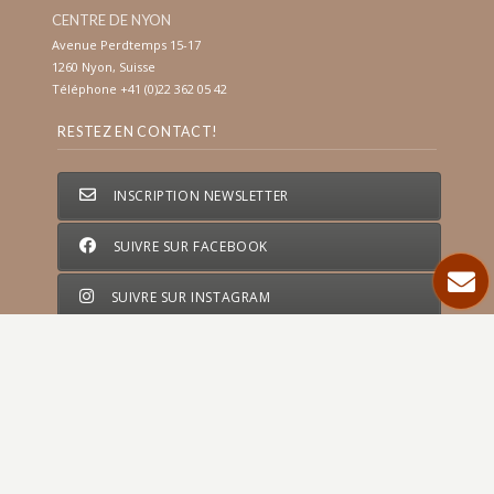
CENTRE DE NYON
Avenue Perdtemps 15-17
1260 Nyon, Suisse
Téléphone +41 (0)22 362 05 42
RESTEZ EN CONTACT!
INSCRIPTION NEWSLETTER
SUIVRE SUR FACEBOOK
SUIVRE SUR INSTAGRAM
SITES PARTENAIRES
Otelina Swiss Medesthetic
∣
Otelina Swiss Spa Nyon et
Genève
∣
Épilations à la cire
∣
Épilations définitives au
Laser
∣
Massages et gommages
∣
Peelings chimiques
∣