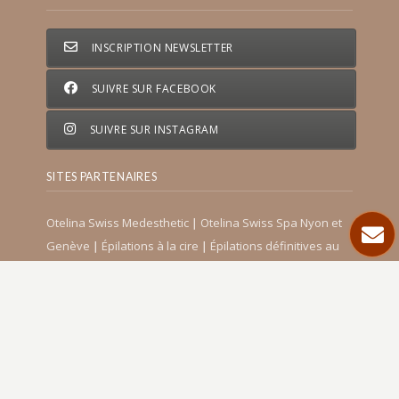
INSCRIPTION NEWSLETTER
SUIVRE SUR FACEBOOK
SUIVRE SUR INSTAGRAM
SITES PARTENAIRES
Otelina Swiss Medesthetic
∣
Otelina Swiss Spa Nyon et
Genève
∣
Épilations à la cire
∣
Épilations définitives au
Laser
∣
Massages et gommages
∣
Peelings chimiques
∣
Toxine botulique ou botulinique
∣
Beauté du regard
∣
Acide hyaluronique
∣
Blog beauté Otelina
∣
Blog
médecine esthétique
∣
Fils tenseurs
∣
PRP Plasma riche
en plaquettes
∣
Mésothérapie
LÉGAL