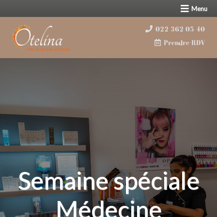
Menu
022 362 05 40
Prendre RDV
Semaine spéciale
Médecine